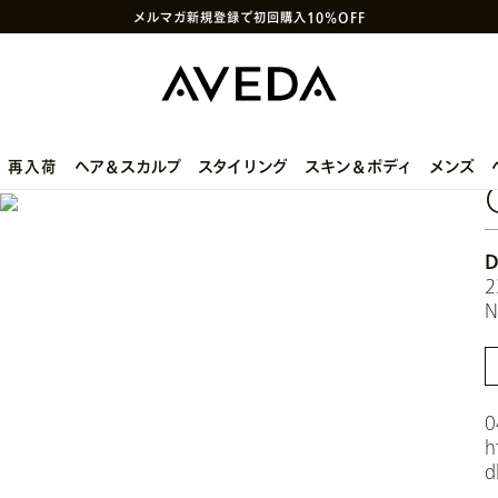
メルマガ新規登録で初回購入10%OFF
次回使えるクーポン付きセットはこちら
SNS
や
LINE
で贈れるeギフトサービス
アヴェダ製品の偽造・模倣品に関するご注意
PayPay決済がご利用いただけるようになりました
ヘア＆スカルプ
スタイリング
スキン＆ボディ
メンズ
再入荷
2
0
h
d