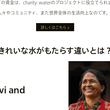
金は、charity: waterのプロジェクトに役立てられ
人々やコミュニティ、また世界全体の生活向上なのです
詳しくはこちら
きれいな水がもたらす
違いとは
きれいな水がもらたすもの
要がなければ、その往復にかかっていた何時間もの時間を取り
vi and
ることができます。
病気により学校を休むことが少なくなり、勉強する時間が増え