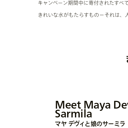
キャンペーン期間中に寄付されたすべての資
きれいな水がもたらすものーそれは、
時間
きれいな水を得るために遠くまで行く必
健康
Meet Maya De
安全な飲料水があれば、より健康に生き
Sarmila
教育
子供たちは、水が原因で引き起こされた
マヤ デヴィと娘のサーミラ