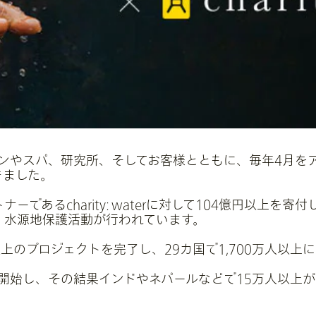
ロンやスパ、研究所、そしてお客様とともに、毎年4月を
きました。
であるcharity: waterに対して104億円以上を
、水源地保護活動が行われています。
170,000以上のプロジェクトを完了し、29カ国で1,700万
を開始し、その結果インドやネパールなどで15万人以上