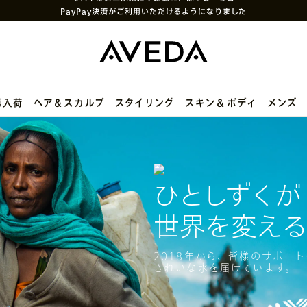
PayPay決済がご利用いただけるようになりました
メルマガ新規登録で初回購入10%OFF
次回使えるクーポン付きセットはこちら
SNS
や
LINE
で贈れるeギフトサービス
アヴェダ製品の偽造・模倣品に関するご注意
再入荷
ヘア＆スカルプ
スタイリング
スキン＆ボディ
メンズ
ひとしずくが
世界を変える
2018年から、皆様のサポート
きれいな水を届けています。