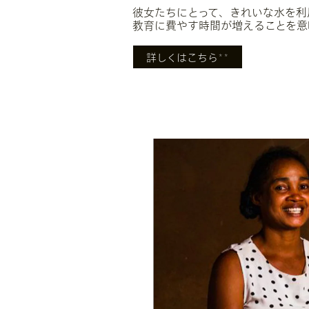
繁栄
彼女たちにとって、きれいな水を利
女性たちは、水汲みに時間をさく代わり
教育に費やす時間が増えることを意
詳しくはこちら
詳しくはこちら
＊＊
※英語サイトにリンクしています。