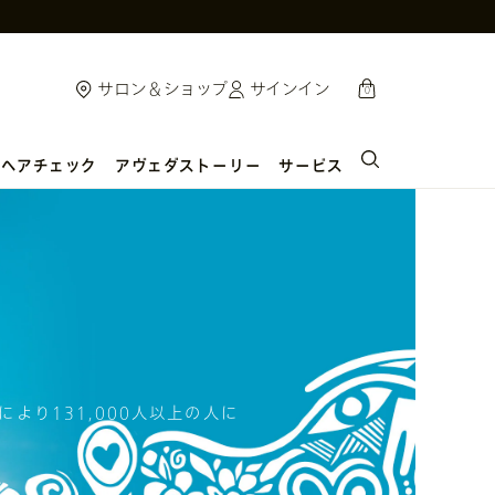
cart
サロン＆ショップ
サインイン
0
ヘアチェック
アヴェダストーリー
サービス
により131,000人以上の人に