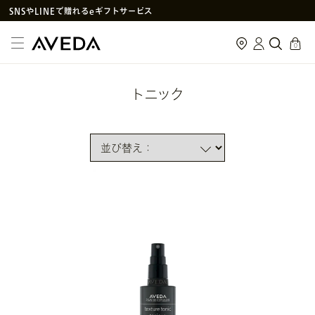
SNS
や
LINE
で贈れるeギフトサービス
アヴェダ製品の偽造・模倣品に関するご注意
cart
0
PayPay決済がご利用いただけるようになりました
メルマガ新規登録で初回購入10%OFF
トニック
次回使えるクーポン付きセットはこちら