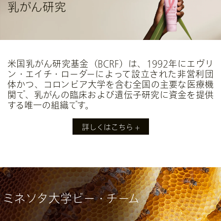
乳がん研究
※英語サイトにリンクしています。
米国乳がん研究基金（BCRF）は、1992年にエヴリ
ン・エイチ・ローダーによって設立された非営利団
体かつ、コロンビア大学を含む全国の主要な医療機
関で、乳がんの臨床および遺伝子研究に資金を提供
する唯一の組織です。
詳しくはこちら
毎年10月、 「
ピンクリボン シャンピュア ハンドク
リーム
」の収益の一部は、米国乳がん研究基金
ミネソタ大学ビー・チーム
（BCRF）に寄付されます。2001年以来、私たちは
環境原因と乳がんの関連性を探る、動物実験を行わ