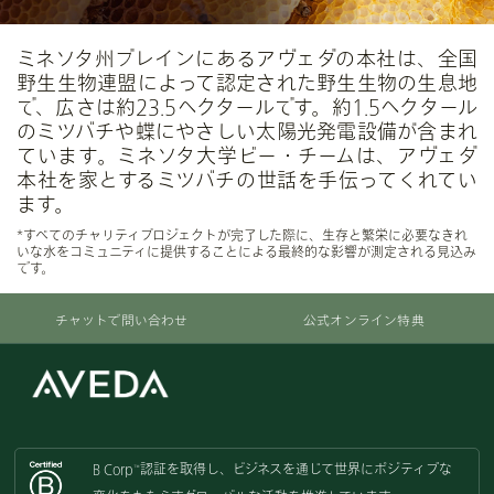
ない乳がん研究のために約120億円以上を集めまし
た。
ミネソタ州ブレインにあるアヴェダの本社は、全国
野生生物連盟によって認定された野生生物の生息地
で、広さは約23.5ヘクタールです。約1.5ヘクタール
のミツバチや蝶にやさしい太陽光発電設備が含まれ
ています。ミネソタ大学ビー・チームは、アヴェダ
本社を家とするミツバチの世話を手伝ってくれてい
ます。
*すべてのチャリティプロジェクトが完了した際に、生存と繁栄に必要なきれ
いな水をコミュニティに提供することによる最終的な影響が測定される見込み
です。
チャットで問い合わせ
公式オンライン特典
B Corp
認証を取得し、
ビジネスを通じて世界にポジティブな
™