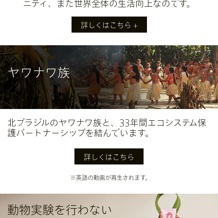
ニティ、また世界全体の生活向上なのです。
詳しくはこちら
きれいな水がもらたすもの
ヤワナワ族
時間
きれいな水を得るために遠くまで行く必要がなければ、その往復
にかかっていた何時間もの時間を取り戻すことができます。
健康
北ブラジルのヤワナワ族と、33年間エコシステム保
安全な飲料水があれば、より健康に生きることができます。
護パートナーシップを結んでいます。
教育
子供たちは、水が原因で引き起こされた病気により学校を休むこ
詳しくはこちら
とが少なくなり、勉強する時間が増えます。
繁栄
※英語の動画が再生されます。
女性たちは、水汲みに時間をさく代わりに仕事をし、収入を得
て、家族を支えることができます。
動物実験を行わない
詳しくはこちら