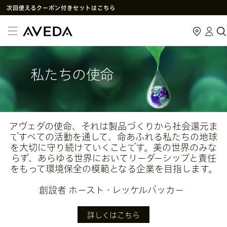
次回使えるクーポン付きセットはこちら
SNS
や
LINE
で贈れるeギフトサービス
アヴェダ製品の偽造・模倣品に関するご注意
PayPay決済がご利用いただけるようになりました
メルマガ新規登録で初回購入10%OFF
私たちの使命
アヴェダの使命、それは製品づくりから社会還元ま
ですべての活動を通して、命あふれる私たちの地球
を大切に守り続けていくことです。美の世界のみな
らず、あらゆる世界においてリーダーシップと責任
をもって環境保全の模範となる企業を目指します。
創設者 ホースト・レッケルバッカー
詳しくはこちら