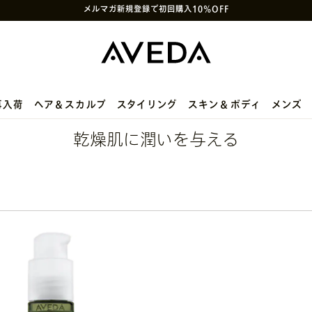
次回使えるクーポン付きセットはこちら
SNS
や
LINE
で贈れるeギフトサービス
アヴェダ製品の偽造・模倣品に関するご注意
PayPay決済がご利用いただけるようになりました
メルマガ新規登録で初回購入10%OFF
再入荷
ヘア＆スカルプ
スタイリング
スキン＆ボディ
メンズ
乾燥肌に潤いを与える