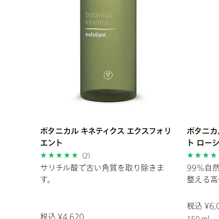
ボタニカル キネティクス エクスフォリ
ボタニカ
エント
ト ロー
(2)
サリチル酸で古い角質を取り除きま
99％自
す。
整える高
税込 ¥6,
税込 ¥4,620
150 ml