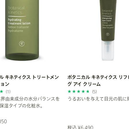
ル キネティクス トリートメン
ボタニカル キネティクス リ
ション
グ アイ クリーム
(1)
(5)
然界由来成分の水分バランスを
うるおいを与えて目元の肌に
保湿タイプの化粧水。
050
税込 ¥6,490