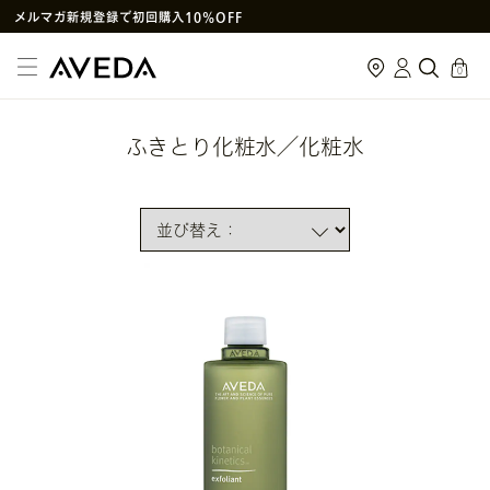
メルマガ新規登録で初回購入10%OFF
次回使えるクーポン付きセットはこちら
cart
0
SNS
や
LINE
で贈れるeギフトサービス
アヴェダ製品の偽造・模倣品に関するご注意
ふきとり化粧水／化粧水
PayPay決済がご利用いただけるようになりました