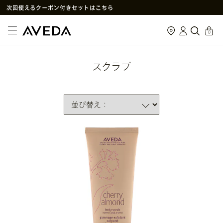
次回使えるクーポン付きセットはこちら
SNS
や
LINE
で贈れるeギフトサービス
cart
0
アヴェダ製品の偽造・模倣品に関するご注意
PayPay決済がご利用いただけるようになりました
スクラブ
メルマガ新規登録で初回購入10%OFF