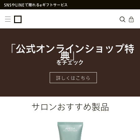
SNS
や
LINE
で贈れるeギフトサービス
アヴェダ製品の偽造・模倣品に関するご注意
cart
0
PayPay決済がご利用いただけるようになりました
メルマガ新規登録で初回購入10%OFF
次回使えるクーポン付きセットはこちら
「公式オンラインショップ特
典」
をチェック
詳しくはこちら
サロンおすすめ製品