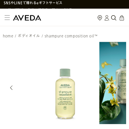
アヴェダ製品の偽造・模倣品に関するご注意
PayPay決済がご利用いただけるようになりました
cart
0
メルマガ新規登録で初回購入10%OFF
次回使えるクーポン付きセットはこちら
home
/
ボディオイル
/
shampure composition oil™
SNS
や
LINE
で贈れるeギフトサービス