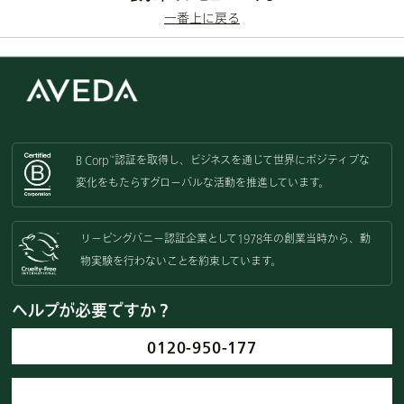
一番上に戻る
B Corp
認証を取得し、
ビジネスを通じて世界にポジティブな
™
変化をもたらすグローバルな活動を
推進しています。
リーピングバニー認証企業として
1978年の創業当時から、動
物実験を
行わないことを約束しています。
ヘルプが必要ですか？
0120-950-177