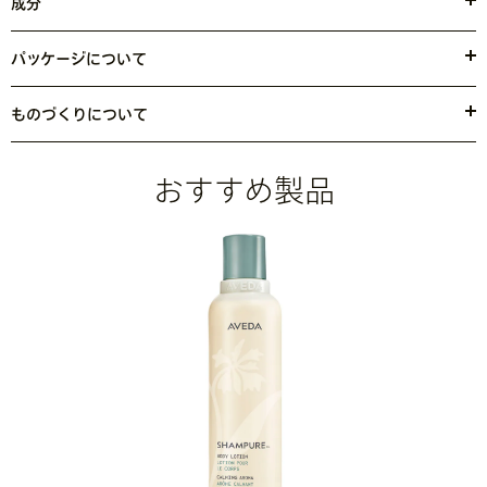
成分
② ボディケアに ： 入浴・シャワー後の肌に潤いを閉じ込めます
●ヒマワリ種子油・トリ（カプリル酸／カプリン酸）グリセリル・香
③ 甘皮ケアに ： 爪まわりのマッサージで甘皮の状態を整えます
料・メドウフォーム油・トコフェロール
<
JILN6561
>
パッケージについて
④ 頭皮ケアに ： 頭皮に潤いを与え状態を整えます
外箱は90％の再生繊維を使用しています。
※ アヴェダの商品の成分は日々進化していきます。成分については最新の
⑤ 手足に ： カサカサに硬くなった手足をやわらかく
商品ラベルをご覧ください。
ものづくりについて
⑥ マッサージに ： 滑りをよくしてマッサージをしやすく
風力・太陽光発電で製品を製造
しています。
⑦ バスタイムに ： バスタブに数滴入れて楽しんで
*1
⑧ 快眠に ： 華やかなアロマをお休み前の習慣に
*1 製品の製造には、（米国の）再生可能エネルギークレジットやカーボンオフセット
おすすめ製品
を通じてアヴェダの太陽電池や風力エネルギーによる電力が供給されています。更に、
2021年末までに工場施設において、ULスキームによるごみ廃棄場のシルバー ゼロ ウ
ェイスト認証を取得できるよう取り組んでいます。また、美容業界において、100%再
生（PCR）PETパッケージのパイオニア存在です。