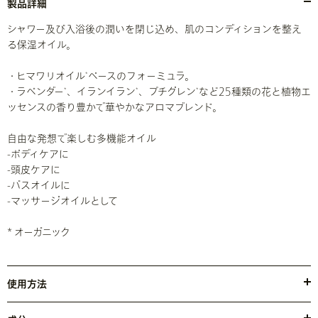
製品詳細
シャワー及び入浴後の潤いを閉じ込め、肌のコンディションを整え
る保湿オイル。
・ヒマワリオイル
ベースのフォーミュラ。
*
・ラベンダー
、イランイラン
、プチグレン
など25種類の花と植物エ
*
*
*
ッセンスの香り豊かで華やかなアロマブレンド。
自由な発想で楽しむ多機能オイル
-ボディケアに
-頭皮ケアに
-バスオイルに
-マッサージオイルとして
* オーガニック
使用方法
① アロマフレグランスに ： 首や手首につけて忙しい合間にも安ら
ぎを