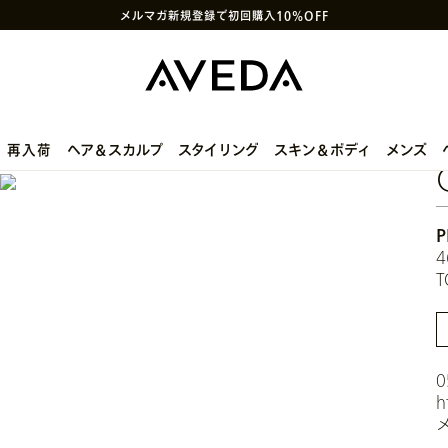
メルマガ新規登録で初回購入10%OFF
次回使えるクーポン付きセットはこちら
SNS
や
LINE
で贈れるeギフトサービス
アヴェダ製品の偽造・模倣品に関するご注意
PayPay決済がご利用いただけるようになりました
ヘア＆スカルプ
スタイリング
スキン＆ボディ
メンズ
再入荷
P
4
T
0
h