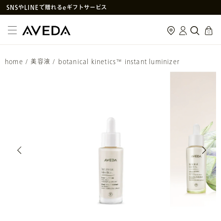
アヴェダ製品の偽造・模倣品に関するご注意
PayPay決済がご利用いただけるようになりました
cart
0
メルマガ新規登録で初回購入10%OFF
次回使えるクーポン付きセットはこちら
home
/
美容液
/
botanical kinetics™ instant luminizer
SNS
や
LINE
で贈れるeギフトサービス