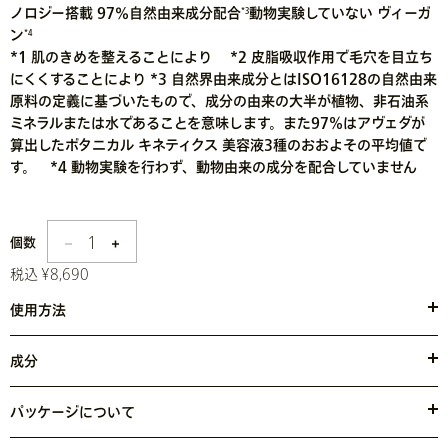
ノロジー搭載 97％自然由来成分配合
動物実験していない ヴィーガ
*3
ン
*4
*1 肌のきめを整えることにより *2 皮脂吸収作用で毛穴を目立ち
にくくすることにより *3 自然界由来成分とはISO16128の自然由来
原料の定義に基づいたもので、成分の由来の大半が植物、非石油系
ミネラルまたは水であることを意味します。また97%はアヴェダが
算出したボタニカル キネティクス 美容液3種のおおよその平均値で
す。 *4 動物実験を行わず、動物由来の成分を配合していません
1
個数
税込 ¥8,690
使用方法
●目の周りをさけ、適量を顔全体から首、デコルテにかけてのばし
ます。朝晩、化粧水の後にご使用ください。本品をご使用の際は、
成分
日焼け止め効果のあるアイテムのご使用をおすすめします。
●水・プロパンジオール・オレイン酸デシル・乳酸・クエン酸・セス
キステアリン酸メチルグルコース・炭酸ジカプリリル・水酸化Ｎａ・
パッケージについて
ケイ酸（Ａｌ／Ｍｇ）・酒石酸・アルゲエキス・グルコサミンＨＣ
ボトル：リサイクル可能ガラス素材、外箱：90%再生紙