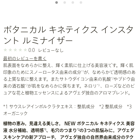
ボタニカル キネティクス インスタ
ント ルミナイザー
0.0
レビューなし
最初のレビューを書く
肌表面をなめらかに整え、輝く素肌に仕上げる美容液です。輝く肌
印象のためにスノーロータス由来の成分
が、なめらかで透明感のあ
*1
る上質な肌に整えます。またサトウダイコン由来の乳酸
やブドウ由
*2
来の酒石酸
が肌をなめらかに保ちます。ネロリ
、ローズなどのピ
*2
*3
ュアな花と植物エッセンスによるアヴェダ独自のアロマブレンド。
*1 サウスレアインボルクラタエキス：整肌成分 *2 整肌成分 *3
オーガニック
植物の恵み。見違える美しさ。 NEW ボタニカル キネティクス 美容
液 水分補給、透明感
、毛穴のつまり
の3つの肌悩みに。アヴェダ
*1
*2
スキンケアの新アプローチ。 アヴェダ独自の自然界由来成分のテク