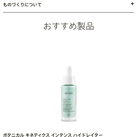
ｌ・キサンタンガム・マイカ・酸化チタン・グリセリン・テトラヘキ
ものづくりについて
シルデカン酸アスコルビル・トレハロース・水添レシチン・カフェイ
風力・太陽光発電で製品を製造
しています。 *1 製品の製造に
*1
ン・リノール酸・トコフェロール・スクレロチウムガム・グルコノラ
は、（米国の）再生可能エネルギークレジットやカーボンオフセッ
クトン・レシチン・ツボクサエキス・フィチン酸Ｎａ・リン酸アスコ
おすすめ製品
トを通じてアヴェダの太陽電池や風力エネルギーによる電力が供給
ルビルアミノプロピル・プルラン・オレイン酸・ヒアルロン酸Ｎａ・
されています。更に、工場施設において、ULスキームによるごみ廃
リノレン酸・トウミツエキス・エタノール・カプリリルグリコール・
棄場のシルバー ゼロ ウェイスト認証を取得できるよう取り組んでい
酸化鉄・シリカ・サウスレアインボルクラタエキス・グルコン酸Ｃ
ます。また、美容業界において、100%再生（PCR）PETパッケージ
ａ・ガラクトアラビナン・フェノキシエタノール・安息香酸Ｎａ・ソ
のパイオニア存在です。
ルビン酸Ｋ・香料
<
JILN10418
>
※ アヴェダの商品の成分は日々進化していきます。成分については最新の
商品ラベルをご覧ください。
ボタニカル キネティクス インテンス ハイドレイター