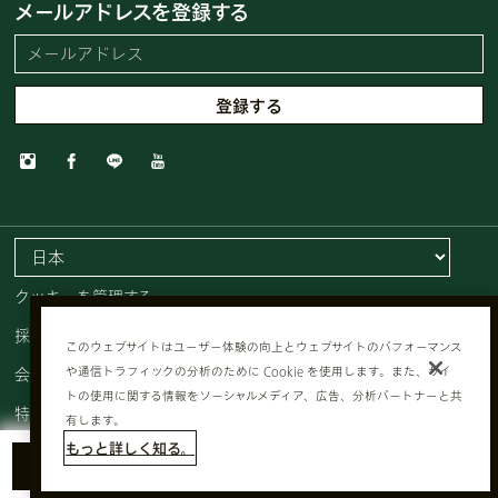
メールアドレスを登録する
クッキーを管理する
採用情報
このウェブサイトはユーザー体験の向上とウェブサイトのパフォーマンス
会員規約
や通信トラフィックの分析のために Cookie を使用します。また、サイ
トの使用に関する情報をソーシャルメディア、広告、分析パートナーと共
特定商取引法に基づく表記
有します。
もっと詳しく知る。
プライバシーポリシー
ショッピングカートに追加する
チャットで問い合わせ
公式オンライン特典
利用規約