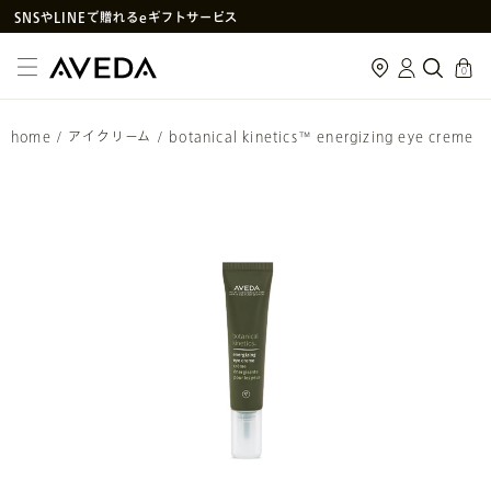
SNS
や
LINE
で贈れるeギフトサービス
アヴェダ製品の偽造・模倣品に関するご注意
cart
0
PayPay決済がご利用いただけるようになりました
メルマガ新規登録で初回購入10%OFF
home
/
アイクリーム
/
botanical kinetics™ energizing eye creme
次回使えるクーポン付きセットはこちら