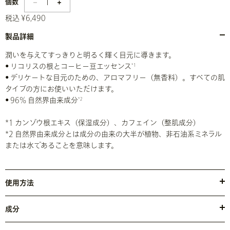
1
個数
税込 ¥6,490
製品詳細
潤いを与えてすっきりと明るく輝く目元に導きます。
• リコリスの根とコーヒー豆エッセンス
*1
• デリケートな目元のための、アロマフリー（無香料）。すべての肌
タイプの方にお使いいただけます。
• 96% 自然界由来成分
*2
*1 カンゾウ根エキス（保湿成分）、カフェイン（整肌成分）
*2 自然界由来成分とは成分の由来の大半が植物、非石油系ミネラル
または水であることを意味します。
使用方法
午前中、または午後に、目の下にやさしくのばします。
成分
●水・トリ（カプリル酸／カプリン酸）グリセリル・グリセリン・テ