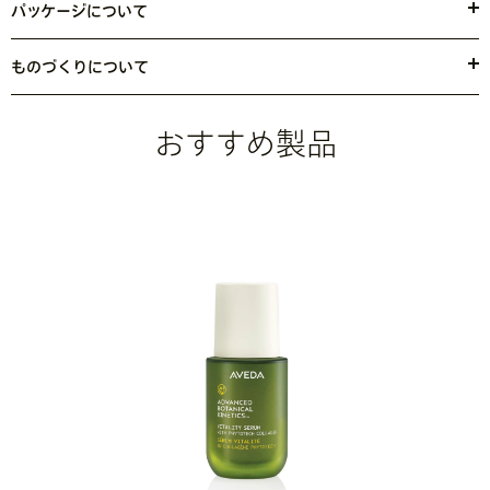
オブロマグランジフロルム種子脂・ステアリルアルコール・ステアリ
パッケージについて
ン酸ＰＥＧ－１００・サフラワー油・シア脂・セテアリルアルコー
使用済みリサイクルHDPE（高密度ポリエチレン）を35％利用したチ
ル・セテアリルグルコシド・パーム油・ジメチコン・セチルエステル
ューブを使用しています。一部にリサイクル材を使用しています。自
ものづくりについて
ズ・セタノール・水添オリーブ油・クエン酸ステアリン酸グリセリ
治体のリサイクル事業をご確認ください。外箱には90％再生
風力・太陽光発電で製品を製造
しています。
*1
ル・カワラタケエキス・オリーブ油・カプリリルグリコール・ＰＣＡ
（PCR）ファイバーを使用しています。リサイクルにご協力くださ
*1 製品の製造には、（米国の）再生可能エネルギークレジットやカーボンオフセット
－Ｎａ・ソルビトール・カフェイン・カンゾウ根エキス・キサンタン
い。
おすすめ製品
を通じてアヴェダの太陽電池や風力エネルギーによる電力が供給されています。更に、
ガム・オリーブ油不けん化物・リン酸アスコルビルアミノプロピル・
2021年末までに工場施設において、ULスキームによるごみ廃棄場のシルバー ゼロ ウ
トコフェロール・アスコフィルムノドスムエキス・ヒアルロン酸Ｎ
ェイスト認証を取得できるよう取り組んでいます。また、美容業界において、100%再
ａ・アスパラゴプシスアルマタエキス・フェノキシエタノール・サリ
生（PCR）PETパッケージのパイオニア存在です。
チル酸・ソルビン酸Ｋ
<
JILN11760
>
※ アヴェダの商品の成分は日々進化していきます。成分については最新の
商品ラベルをご覧ください。