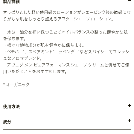
製品詳細
さっぱりとした軽い使用感のローションがシェービング後の敏感にな
りがちな肌をしっとり整えるアフターシェーブ ローション。
・水分・油分を補い保つことでオイルバランスの整った健やかな肌
を保ちます。
・様々な植物成分が肌を健やかに保ちます。
・ベチバー
、スペアミント
、ラベンダー
などスパイシーでフレッシ
*
*
*
ュなアロマブレンド。
・アヴェダ メン ピュアフォーマンス シェーブ クリームと併せてご使
用いただくことをおすすめします。
* オーガニック
使用方法
洗顔後やシェービング後、少量を顔と首全体に伸ばし、なじませま
す。
成分
アヴェダ メン ピュアフォーマンス シェーブ クリーム 他アヴェダメン
●水・トリ（カプリル酸／カプリン酸）グリセリル・グリセリン・マ
製品と併せてご使用いただくとより、より効果的です。