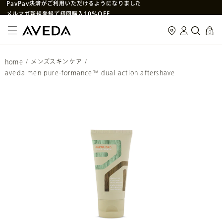
メルマガ新規登録で初回購入10%OFF
次回使えるクーポン付きセットはこちら
cart
0
SNS
や
LINE
で贈れるeギフトサービス
アヴェダ製品の偽造・模倣品に関するご注意
home
/
メンズスキンケア
/
PayPay決済がご利用いただけるようになりました
aveda men pure-formance™ dual action aftershave