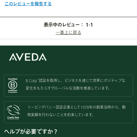
このレビューを報告する
表示中のレビュー：
1-1
一番上に戻る
B Corp
認証を取得し、
ビジネスを通じて世界にポジティブな
™
変化をもたらすグローバルな活動を
推進しています。
リーピングバニー認証企業として
1978年の創業当時から、動
物実験を
行わないことを約束しています。
ヘルプが必要ですか？