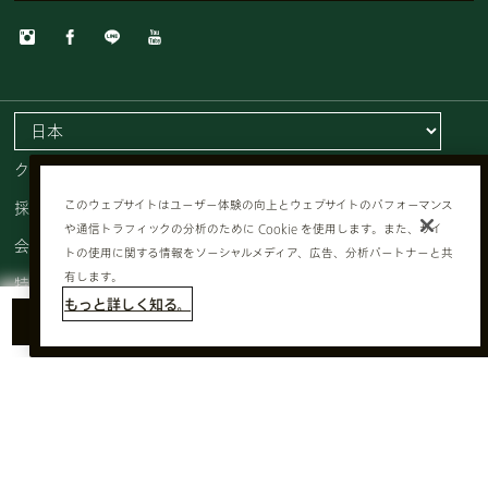
クッキーを管理する
採用情報
このウェブサイトはユーザー体験の向上とウェブサイトのパフォーマンス
や通信トラフィックの分析のために Cookie を使用します。また、サイ
会員規約
トの使用に関する情報をソーシャルメディア、広告、分析パートナーと共
有します。
特定商取引法に基づく表記
もっと詳しく知る。
ショッピングカートに追加する
プライバシーポリシー
チャットで問い合わせ
公式オンライン特典
利用規約
© AVEDA CORP.