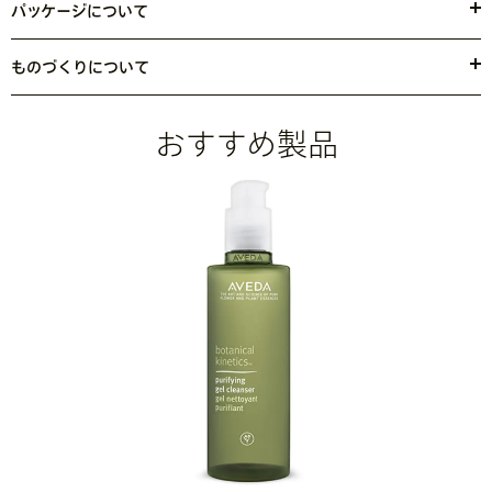
カデミアナッツ脂肪酸エチル・ステアリン酸グリセリル・ジメチコ
パッケージについて
ン・シリカ・ベタイン・オリーブ油脂肪酸セテアリル・オリーブ油脂
チューブの45％に再生素材を使用し、外箱の90％以上に再生繊維で
肪酸ソルビタン・ＰＣＡ－Ｎａ・アルガニアスピノサ核油・キサンタ
作られています。資源回収については、お住まいの地域の清掃・リ
ものづくりについて
ンガム・水添レシチン・カフェイン・カプリリルグリコール・グルコ
サイクル所管部所までお問い合わせください。
風力・太陽光発電で製品を製造
しています。
*1
ン酸Ｎａ・グルコサミンＨＣｌ・オオアザミ果実エキス・加水分解ア
*1 製品の製造には、（米国の）再生可能エネルギークレジットやカーボンオフセット
ルギン・トコフェロール・ボスウェリアセラタエキス・ヒマワリ種子
おすすめ製品
を通じてアヴェダの太陽電池や風力エネルギーによる電力が供給されています。更に、
油・テリハボク種子油・塩化Ｃａ・オウゴン根エキス・グリシルヒザ
2021年末までに工場施設において、ULスキームによるごみ廃棄場のシルバー ゼロ ウ
インフラタ根エキス・ダイズタンパク・ウルソル酸・リンゴ酸・アセ
ェイスト認証を取得できるよう取り組んでいます。また、美容業界において、100%再
チルヘキサペプチド－８・フェノキシエタノール・サリチル酸・ソル
生（PCR）PETパッケージのパイオニア存在です。
ビン酸Ｋ・香料
<
JILN10602
>
※ アヴェダの商品の成分は日々進化していきます。成分については最新の
商品ラベルをご覧ください。