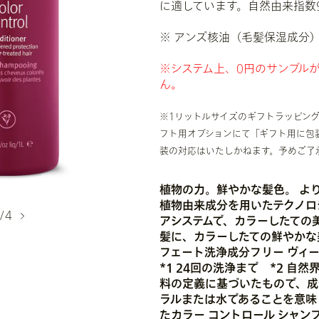
に適しています。自然由来指数97
※ アンズ核油（毛髪保湿成分
※システム上、0円のサンプル
ん。
※1リットルサイズのギフトラッピン
フト用オプションにて「ギフト用に包
装の対応はいたしかねます。予めご了
植物の力。鮮やかな髪色。 よ
植物由来成分を用いたテクノロ
/4
アシステムで、カラーしたての
髪に、カラーしたての鮮やかな
フェート洗浄成分フリー ヴィ
*1 24回の洗浄まで *2 自然
料の定義に基づいたもので、成
ラルまたは水であることを意味
たカラー コントロール シャ