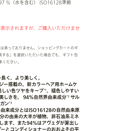
 %（水を含む） ISO16128準拠
）
が表示されますが、ご購入いただけませ
グは承っておりません。ショッピングカートのギ
装する」を選択いただいた場合でも、ギフト包
承ください。
り長く、より美しく。
ジー搭載の、新カラーヘア用ホームケ
美しい色ツヤをキープ
。褪色しやすい
*1
美しさを。 94％自然界由来成分
サル
*2
ーガン
*3
界由来成分とはISO16128の自然由来原
分の由来の大半が植物、非石油系ミネ
します。また94%はアヴェダが算出し
ンプーとコンディショナーのおおよその平