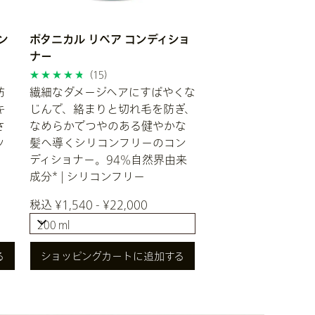
ン
ボタニカル リペア コンディショ
ナー
(15)
防
繊細なダメージヘアにすばやくな
キ
じんで、絡まりと切れ毛を防ぎ、
さ
なめらかでつやのある健やかな
ッ
髪へ導くシリコンフリーのコン
ディショナー。94%自然界由来
成分* | シリコンフリー
税込 ¥1,540 - ¥22,000
200 ml
200 ml
る
ショッピングカートに追加する