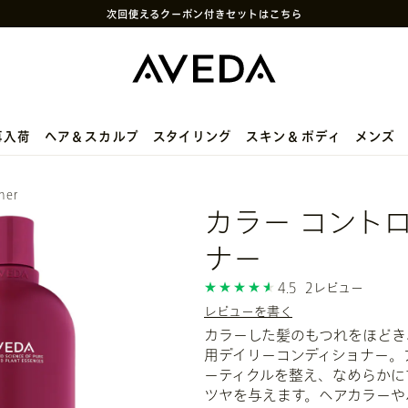
次回使えるクーポン付きセットはこちら
SNS
や
LINE
で贈れるeギフトサービス
アヴェダ製品の偽造・模倣品に関するご注意
PayPay決済がご利用いただけるようになりました
メルマガ新規登録で初回購入10%OFF
再入荷
ヘア＆スカルプ
スタイリング
スキン＆ボディ
メンズ
ner
カラー コント
ナー
4.5
2レビュー
レビューを書く
カラーした髪のもつれをほどき
用デイリーコンディショナー。
ーティクルを整え、なめらかに
ツヤを与えます。ヘアカラーや