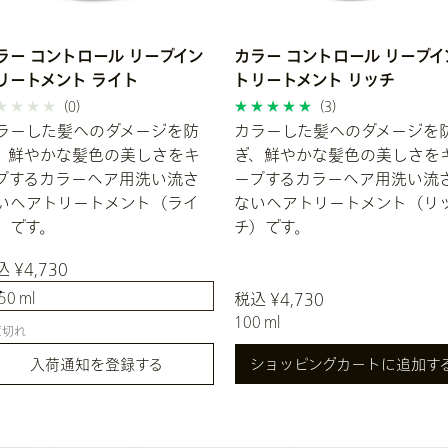
ラー コントロール リーブイン
カラー コントロール リーブイ
リートメント ライト
トリートメント リッチ
(0)
(3)
ラーした髪へのダメージを防
カラーした髪へのダメージを
、鮮やかな髪色の美しさをキ
ぎ、鮮やかな髪色の美しさを
プするカラーヘア用洗い流さ
ープするカラーヘア用洗い流
いヘアトリートメント（ライ
ないヘアトリートメント（リ
）です。
チ）です。
 ¥4,730
50 ml
税込 ¥4,730
100 ml
50 ml
庫切れ
入荷通知を登録する
ショッピングカートに追加す