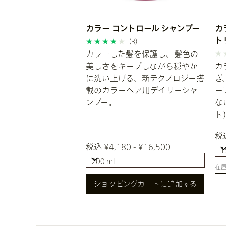
カラー コントロール シャンプー
カ
ト
(3)
カラーした髪を保護し、髪色の
美しさをキープしながら穏やか
カ
に洗い上げる、新テクノロジー搭
ぎ
載のカラーヘア用デイリーシャ
ー
ンプー。
な
ト
税込
税込 ¥4,180 - ¥16,500
1
200 ml
1
在
200 ml
ショッピングカートに追加する