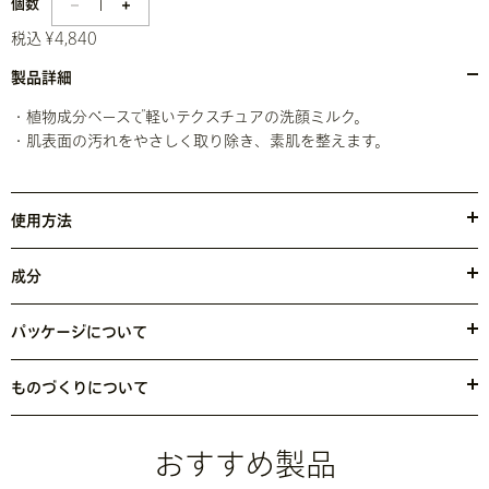
1
個数
税込 ¥4,840
製品詳細
・植物成分ベースで軽いテクスチュアの洗顔ミルク。
・肌表面の汚れをやさしく取り除き、素肌を整えます。
使用方法
適量を手のひらにとり、顔から首にかけて円を描くようにマッサー
ジしながら優しく洗います。
成分
水、またはぬるま湯で充分洗い流してください。
●水・トリ（カプリル酸／カプリン酸）グリセリル・グリセリン・
（カプリル／カプリン酸）ヤシアルキル・ステアリン酸・ココイルイ
パッケージについて
セチオン酸Ｎａ・ヒマワリ種子油・ヒドロキシプロピルデンプンリン
ボトルは、使用済みペットボトルから生まれた再生PET樹脂を100％
酸・ステアリン酸グリセリル・セタノール・オリーブ油脂肪酸ソルビ
使用しています。
ものづくりについて
タン・ステアリルアルコール・コカミドプロピルＰＧジモニウムクロ
風力・太陽光発電で製品を製造
しています。
＊1
リドリン酸・水添レシチン・カプリリルグリコール・キサンタンガ
＊1製品の製造には、（米国の）再生可能エネルギークレジットやカーボンオフセット
ム・トコフェロール・キラヤ樹皮エキス・テトラヘキシルデカン酸ア
おすすめ製品
を通じてアヴェダの太陽電池や風力エネルギーによる電力が供給されています。更に、
スコルビル・フェノキシエタノール・香料
<
JILN008027
>
2021年末までに工場施設において、ULスキームによるごみ廃棄場のシルバー ゼロ ウ