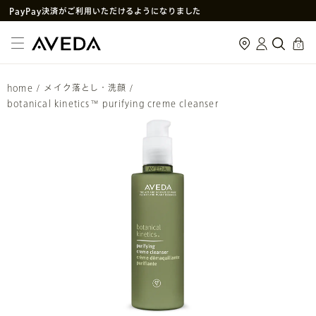
PayPay決済がご利用いただけるようになりました
メルマガ新規登録で初回購入10%OFF
cart
0
次回使えるクーポン付きセットはこちら
SNS
や
LINE
で贈れるeギフトサービス
home
/
メイク落とし・洗顔
/
アヴェダ製品の偽造・模倣品に関するご注意
botanical kinetics™ purifying creme cleanser