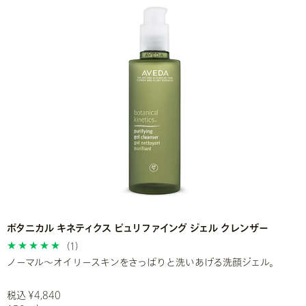
※ アヴェダの商品の成分は日々進化していきます。成分については最新の
ェイスト認証を取得できるよう取り組んでいます。また、美容業界において、100%再
商品ラベルをご覧ください。
生（PCR）PETパッケージのパイオニア存在です。
ボタニカル キネティクス ピュリファイング ジェル クレンザー
(1)
ノーマル～オイリースキンをさっぱりと洗いあげる洗顔ジェル。
税込 ¥4,840