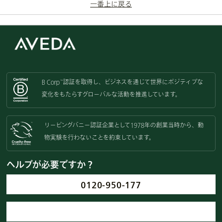
一番上に戻る
B Corp
認証を取得し、
ビジネスを通じて世界にポジティブな
™
変化をもたらすグローバルな活動を
推進しています。
リーピングバニー認証企業として
1978年の創業当時から、動
物実験を
行わないことを約束しています。
ヘルプが必要ですか？
0120-950-177