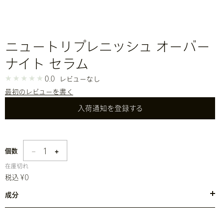
ニュートリプレニッシュ オーバー
ナイト セラム
0.0
レビューなし
最初のレビューを書く
入荷通知を登録する
1
個数
在庫切れ
税込 ¥0
成分
●水・グリセリン・プロパンジオール・メドウフォーム油・セテアリ
ルアルコール・セチルエステルズ・ベタイン・マンゴー種子脂・トリ