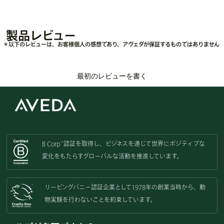
（カプリル酸／カプリン酸）グリセリル・ヤシ油・キサンタンガム・
ヤシ油アルキルグルコシド・スクレロチウムガム・乳酸・ザクロ種子
油・レシチン・プルラン・アルギニン・トコフェロール・ヒマワリ種
製品レビュー
子油・フィチン酸Ｎａ・シリカ・フェノキシエタノール・ソルビン酸
＊以下のレビューは、お客様個人の感想であり、アヴェダが保証するものではありません
Ｋ・香料
<
ILN99065
>
※ アヴェダの商品の成分は日々進化していきます。成分については最新の
最初のレビューを書く
商品ラベルをご覧ください。
B Corp
認証を取得し、
ビジネスを通じて世界にポジティブな
™
変化をもたらすグローバルな活動を
推進しています。
リーピングバニー認証企業として
1978年の創業当時から、動
物実験を
行わないことを約束しています。