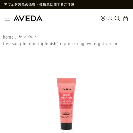
アヴェダ製品の偽造・模倣品に関するご注意
PayPay決済がご利用いただけるようになりました
cart
0
メルマガ新規登録で初回購入10%OFF
次回使えるクーポン付きセットはこちら
home
/
サンプル
/
SNS
や
LINE
で贈れるeギフトサービス
free sample of nutriplenish
replenishing overnight serum
™