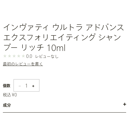
インヴァティ ウルトラ アドバンス
エクスフォリエイティング シャン
プー リッチ 10ml
0.0
レビューなし
最初のレビューを書く
1
個数
税込 ¥0
成分
●水・ココイルメチルタウリンＮａ・ババスアミドプロピルベタイ
ン・プロパンジオール・塩化Ｎａ・ヤシ油アルキルグルコシドクエン
酸２Ｎａ・ヤシ油アルキルグルコシド・オレイン酸グリセリル・水添