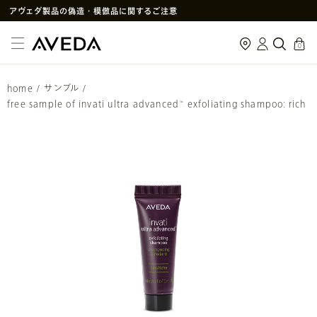
アヴェダ製品の偽造・模倣品に関するご注意
PayPay決済がご利用いただけるようになりました
cart
0
メルマガ新規登録で初回購入10%OFF
次回使えるクーポン付きセットはこちら
home
/
サンプル
/
SNS
や
LINE
で贈れるeギフトサービス
free sample of invati ultra advanced
exfoliating shampoo: rich
™