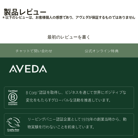
レシチン・アクリレーツコポリマー・ステアリン酸グリコール・グア
ーヒドロキシプロピルトリモニウムクロリド・マカデミアナッツ脂肪
製品レビュー
酸エチル・クエン酸・水酸化Ｎａ・グリセリン・カフェイン・アンマ
＊以下のレビューは、お客様個人の感想であり、アヴェダが保証するものではありません
ロク果実エキス・ウコン根エキス・フィチン酸Ｎａ・ショウガ根エキ
ス・タカサブロウエキス・オタネニンジン根エキス・アルピニアオフ
ィシナルム根エキス・リンゴ酸・フェノキシエタノール・ソルビン酸
最初のレビューを書く
Ｋ・サリチル酸・安息香酸Ｎａ・香料
<
>
チャットで問い合わせ
公式オンライン特典
※ アヴェダの商品の成分は日々進化していきます。成分については最新の
商品ラベルをご覧ください。
B Corp
認証を取得し、
ビジネスを通じて世界にポジティブな
™
変化をもたらすグローバルな活動を
推進しています。
リーピングバニー認証企業として
1978年の創業当時から、動
物実験を
行わないことを約束しています。