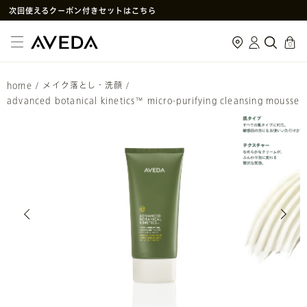
次回使えるクーポン付きセットはこちら
SNS
や
LINE
で贈れるeギフトサービス
cart
0
アヴェダ製品の偽造・模倣品に関するご注意
PayPay決済がご利用いただけるようになりました
home
/
メイク落とし・洗顔
/
メルマガ新規登録で初回購入10%OFF
advanced botanical kinetics™ micro-purifying cleansing mousse