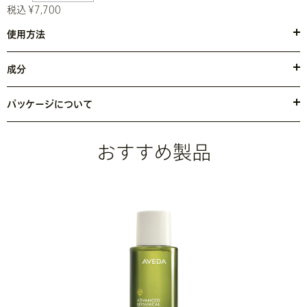
税込 ¥7,700
使用方法
乾いた肌または湿らせた肌に使用し、目の周りは避けてください。
小さな円を描くように、やさしく顔と首を泡でマッサージし、十分
成分
に洗い流します。
●水・ミリスチン酸・グリセリン・ココイルメチルタウリンＮａ・
水酸化Ｋ・ベヘン酸・ラウリン酸・ミリストイルグルタミン酸Ｋ・
パッケージについて
酵母エキス・ココイルグリシンＫ・ジステアリン酸グリコール・ラウ
容器：環境のために可能な限り多く再生素材を使用しています。
ロイルサルコシンＮａ・フィチン酸Ｎａ・カフェイン・ジヒドロキ
シプロピルアルギニンＨＣｌ・ナイアシンアミド・ヒアルロン酸Ｎ
おすすめ製品
ａ・フェノキシエタノール・香料
<
JILN12659
>
※ アヴェダの商品の成分は日々進化していきます。成分については最新の
商品ラベルをご覧ください。