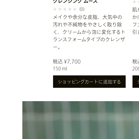
クレンジング ムース
(0)
肌
メイクや余分な皮脂、大気中の
か
汚れや不純物をやさしく取り除
フ
く、クリームから泡に変化するト
引
ランスフォームタイプのクレンザ
ー。
税込 ¥7,700
税込
150 ml
20
ショッピングカートに追加する