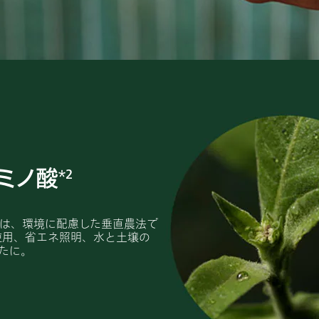
ミノ酸
＊2
は、環境に配慮した垂直農法で
使用、省エネ照明、水と土壌の
たに。