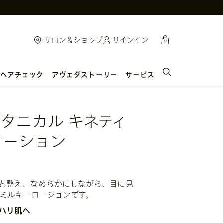
cart
サロン＆ショップ
サインイン
0
ヘアチェック
アヴェダストーリー
サービス
ボタニカル キネティ
ローション
と整え、なめらかにしながら、目に見
ミルキーローションです。
たハリ肌へ