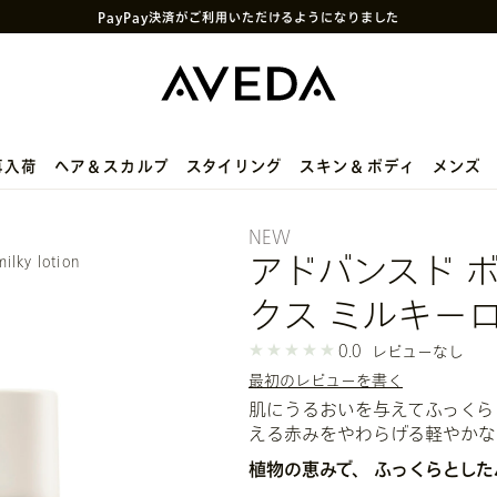
PayPay決済がご利用いただけるようになりました
メルマガ新規登録で初回購入10%OFF
次回使えるクーポン付きセットはこちら
SNS
や
LINE
で贈れるeギフトサービス
アヴェダ製品の偽造・模倣品に関するご注意
再入荷
ヘア＆スカルプ
スタイリング
スキン＆ボディ
メンズ
NEW
アドバンスド 
ilky lotion
クス ミルキー
0.0
レビューなし
最初のレビューを書く
肌にうるおいを与えてふっくら
える赤みをやわらげる軽やかな
植物の恵みで、​ ふっくらとし