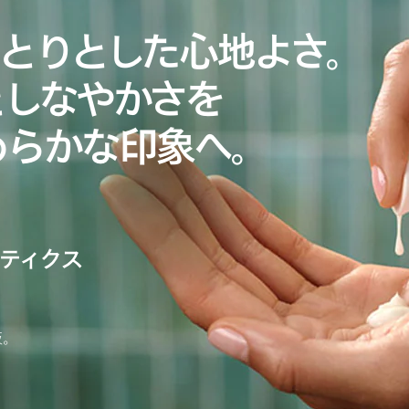
っとりとした心地よさ。
としなやかさを
めらかな印象へ。
ネティクス
液。