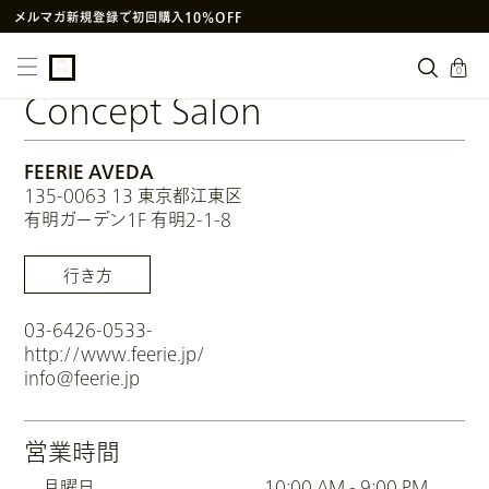
メルマガ新規登録で初回購入10%OFF
次回使えるクーポン付きセットはこちら
cart
0
SNS
や
LINE
で贈れるeギフトサービス
Concept Salon
アヴェダ製品の偽造・模倣品に関するご注意
PayPay決済がご利用いただけるようになりました
FEERIE AVEDA
135-0063 13 東京都江東区
有明ガーデン1F 有明2-1-8
行き方
03-6426-0533-
http://www.feerie.jp/
info@feerie.jp
営業時間
月曜日
10:00 AM - 9:00 PM